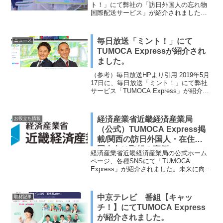
ト！」にて弊社の「訪日外国人の忘れ物
国際配送サービス」が紹介されました。
増え続けるインバウンドの忘れ物がスペ
ースと日常業務を圧迫しており、win-win-
winなサービスであると放送されました。
毎日放送「ミント！」にて
ニュース
TUMOCA Expressが紹介され
ました。
（参考）毎日放送HPより引用 2019年5月
17日に、毎日放送「ミント！」にて弊社
サービス「TUMOCA Express」が紹介さ
れました。増え続けるインバウンドの忘
れ物がスペースと日常業務を圧迫してお
り、win-win-winなサービスで...
経済産業省近畿経済産業局
お役立ち情報
（公式）TUMOCA Express掲
載/関西の訪日外国人・在住外
国人向け取組み事例
経済産業省近畿経済産業局の公式ホーム
ページ、各種SNSにて「TUMOCA
Express」が紹介されました。未来に向け
て変革に挑む企業や、地域・企業に新た
な価値を届けるキーパーソン、施策につ
いて紹介されています。関西には豊富な
中京テレビ 番組【キャッ
取材記事
観光資源や多様...
チ！】にてTUMOCA Express
が紹介されました。