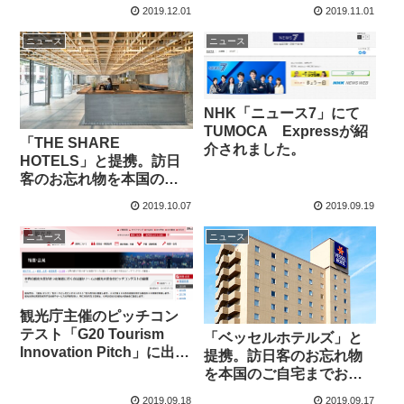
舗と提携。訪日客のお忘
れ物を本国のご自宅まで
2019.12.01
2019.11.01
れ物を本国のご自宅まで
お届けします。
お届けします。
ニュース
ニュース
NHK「ニュース7」にて
TUMOCA Expressが紹
「THE SHARE
介されました。
HOTELS」と提携。訪日
客のお忘れ物を本国のご
自宅までお届けします。
2019.10.07
2019.09.19
ニュース
ニュース
観光庁主催のピッチコン
テスト「G20 Tourism
「ベッセルホテルズ」と
Innovation Pitch」に出場
提携。訪日客のお忘れ物
決定！
を本国のご自宅までお届
けします。
2019.09.18
2019.09.17