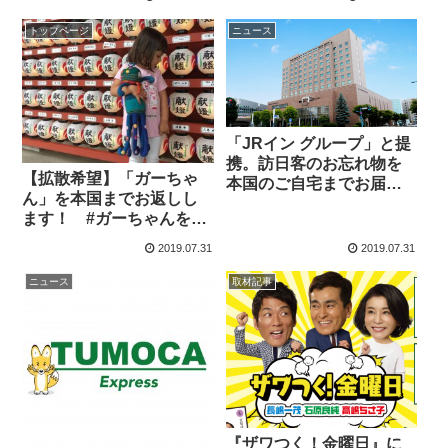
トップページ
ニュース
「JRイン グループ」と提
携。訪日客のお忘れ物を
【拡散希望】「ガーちゃ
本国のご自宅までお届け
ん」を本国までお返しし
します。
ます！ #ガーちゃんを探
せ
2019.07.31
2019.07.31
ニュース
取材記事
『ザワつく！金曜日』に