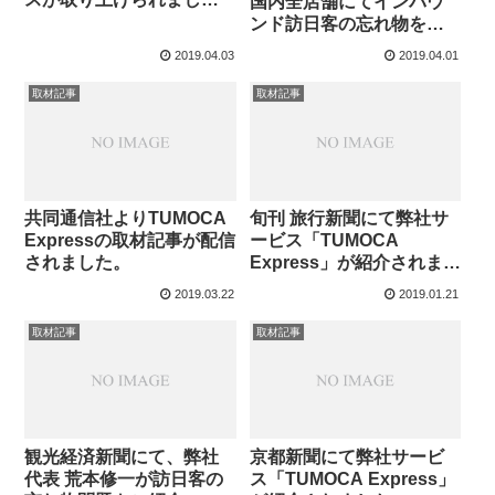
国内全店舗にてインバウ
た。
ンド訪日客の忘れ物を取
り扱います。
2019.04.03
2019.04.01
取材記事
取材記事
共同通信社よりTUMOCA
旬刊 旅行新聞にて弊社サ
Expressの取材記事が配信
ービス「TUMOCA
されました。
Express」が紹介されまし
た
2019.03.22
2019.01.21
取材記事
取材記事
観光経済新聞にて、弊社
京都新聞にて弊社サービ
代表 荒本修一が訪日客の
ス「TUMOCA Express」