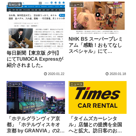
取材記事
ニュース
NHK BS スーパープレミ
アム「感動！おもてなし
スペシャル」にて
毎日新聞【東京版 夕刊】
TUMOCA Expressが特
にてTUMOCA Expressが
集されました。
紹介されました。
2020.01.22
2020.01.18
ニュース
ニュース
「ホテルグランヴィア京
「タイムズカーレンタ
都」「ホテルヴィスキオ
ル」店舗との提携を全国
京都 by GRANVIA」の2店
へと拡大。訪日客のお忘