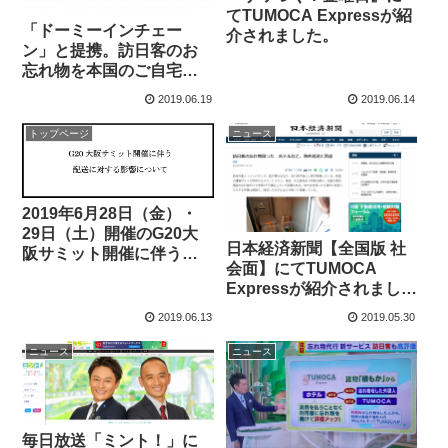
てTUMOCA Expressが紹
「ドーミーインチェー
介されました。
ン」と提携。訪日客のお
忘れ物を本国のご自宅ま
でお届けします。
2019.06.19
2019.06.14
トップページ
ニュース
2019年6月28日（金）・
29日（土）開催のG20大
日本経済新聞【全国版 社
阪サミット開催に伴う配
会面】にてTUMOCA
送への影響について
Expressが紹介されまし
た。
2019.06.13
2019.05.30
ニュース
ニュース
毎日放送「ミント！」に