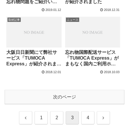
忘れ物問題をご紹介いた
が紹介されました
しました。
2019.01.12
2018.12.31
取材記事
ニュース
大阪日日新聞にて弊社サ
忘れ物国際配送サービス
ービス「TUMOCA
「TUMOCA Express」が
Express」が紹介されまし
まもなく国内ご利用ホテ
た
ル 10 万室を突破。システ
2018.12.01
2018.10.03
ム開発により更に便利な
サービスを目指す。
次のページ
前
次
1
2
3
4