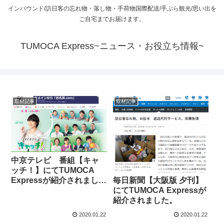
インバウンド/訪日客の忘れ物・落し物・手荷物国際配送/手ぶら観光/思い出を
ご自宅までお届けます。
TUMOCA Express~ニュース・お役立ち情報~
取材記事
取材記事
中京テレビ 番組【キャ
ッチ！】にてTUMOCA
Expressが紹介されまし
毎日新聞【大阪版 夕刊】
た。
にてTUMOCA Expressが
紹介されました。
2020.01.22
2020.01.22